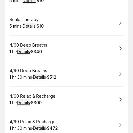
5 mins
·
Details
·
$10
.
Duration
:
.
Price
:
Book
Scalp Therapy
5 mins
·
Details
·
$10
.
Duration
:
.
Price
:
Book
4/60 Deep Breaths
1 hr
·
Details
·
$340
.
Duration
.
:
Price
:
Book
4/90 Deep Breaths
1 hr 30 mins
·
Details
·
$512
.
Duration
:
.
Price
:
Book
4/60 Relax & Recharge
1 hr
·
Details
·
$300
.
Duration
.
:
Price
:
Book
4/90 Relax & Recharge
1 hr 30 mins
·
Details
·
$472
.
Duration
:
.
Price
: