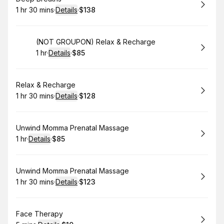
1 hr 30 mins
·
Details
·
$138
.
Duration
:
.
Price
:
Book
(NOT GROUPON) Relax & Recharge
1 hr
·
Details
·
$85
.
Duration
.
:
Price
:
Book
Relax & Recharge
1 hr 30 mins
·
Details
·
$128
.
Duration
:
.
Price
:
Book
Unwind Momma Prenatal Massage
1 hr
·
Details
·
$85
.
Duration
.
:
Price
:
Book
Unwind Momma Prenatal Massage
1 hr 30 mins
·
Details
·
$123
.
Duration
:
.
Price
:
Book
Face Therapy