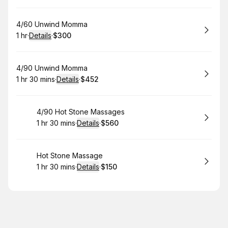
Book
4/60 Unwind Momma
1 hr
·
Details
·
$300
.
Duration
.
:
Price
:
Book
4/90 Unwind Momma
1 hr 30 mins
·
Details
·
$452
.
Duration
:
.
Price
:
Book
4/90 Hot Stone Massages
1 hr 30 mins
·
Details
·
$560
.
Duration
:
.
Price
:
Book
Hot Stone Massage
1 hr 30 mins
·
Details
·
$150
.
Duration
:
.
Price
: