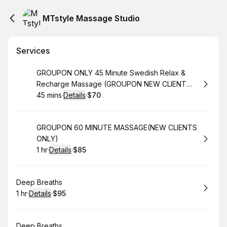
MTstyle Massage Studio
Services
Book
GROUPON ONLY 45 Minute Swedish Relax &
Recharge Massage (GROUPON NEW CLIENT
ONLY)
45 mins
·
Details
·
$70
.
Duration
:
.
Price
:
Book
GROUPON 60 MINUTE MASSAGE(NEW CLIENTS
ONLY)
1 hr
·
Details
·
$85
.
Duration
.
:
Price
:
Book
Deep Breaths
1 hr
·
Details
·
$95
.
Duration
.
:
Price
:
Book
Deep Breaths